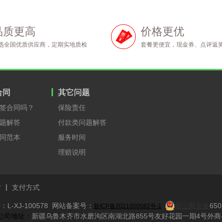
品质更高
价格更优
选全国优质供应商，定期实地质检
套餐更便宜，现金券、点评返
合同
其它问题
签合同吗？
保险责任
题解答
付款类问题解答
同范本
服务时间
理赔说明
才
支付方式
L-XJ-100578 网站备案号：
新公网安备
650
新ICP备2021000582号-1
​ 公司地址：
新疆乌鲁木齐市水磨沟区南湖北路855号友好花园一期4号外商-