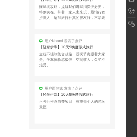
【伊山傍水7天6晚】乌鲁木齐起止
懂避坑攻略，提醒我们哪些消费没必要，
特别实在。带着一家人出来玩，最怕行程
用户15199*** 3小时前预订
折腾人，这加旅行社真的很友好，不暴走
不赶路，老人能慢慢走，小孩也能…
【大环线2号】南北疆大环线24天23晚拼
车小团 （乌鲁木齐进出）
用户Naomi 发表了点评
用户15199*** 1小时前预订
【轻奢伊犁】10天9晚度假式旅行
全程不强制集合赶路，游玩节奏跟着大家
走。坐车体验感极佳，空间够大，久坐不
【伊山傍水7天6晚】乌鲁木齐起止
难受。
用户15199*** 46分钟前预订
用户面包妹 发表了点评
【轻奢伊犁】10天9晚度假式旅行
不强行推荐自费项目，尊重每个人的游玩
意愿
用户南极没有冰 发表了点评