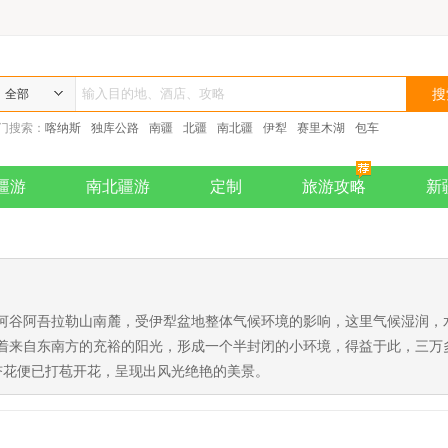
全部
门搜索：
喀纳斯
独库公路
南疆
北疆
南北疆
伊犁
赛里木湖
包车
疆游
南北疆游
定制
旅游攻略
新
河谷阿吾拉勒山南麓，受伊犁盆地整体气候环境的影响，这里气候湿润，
着来自东南方的充裕的阳光，形成一个半封闭的小环境，得益于此，三万
杏花便已打苞开花，呈现出风光绝艳的美景。