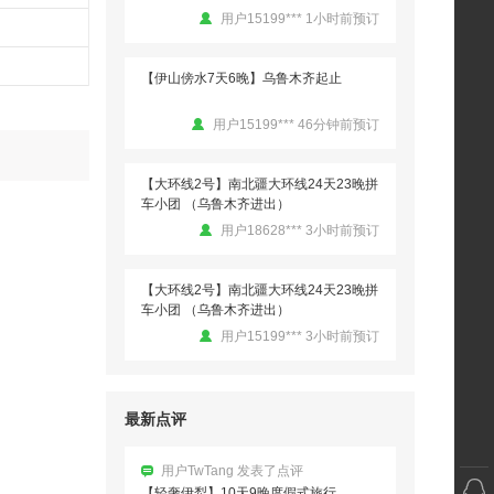
用户15199*** 1小时前预订
喜欢这种简简单单的旅行，不攀比不跟
风，只按照自己的节奏慢慢逛，安安静静
治愈自己的心情。沿途空气清新、环境干
【伊山傍水7天6晚】乌鲁木齐起止
爽，待久了整个人身心都很舒服，远离…
用户15199*** 46分钟前预订
用户苏南 发表了点评
【轻奢伊犁】10天9晚度假式旅行
避开了所有旅游坑点，全程顺顺利利开开
【大环线2号】南北疆大环线24天23晚拼
心心。
车小团 （乌鲁木齐进出）
用户18628*** 3小时前预订
【大环线2号】南北疆大环线24天23晚拼
用户^xuanii 发表了点评
车小团 （乌鲁木齐进出）
【轻奢伊犁】10天9晚度假式旅行
用户15199*** 3小时前预订
小众景点也有安排，不止大众网红点，体
验更独特。去过不少地方旅游，唯独这趟
旅行，让人心里特别安稳踏实，没有套路
【伊山傍水7天6晚】乌鲁木齐起止
没有坑，全程都是好心情。
最新点评
用户15199*** 40分钟前预订
用户TwTang 发表了点评
【轻奢伊犁】10天9晚度假式旅行