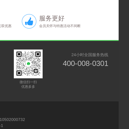
【北疆全景】14天13晚拼车小团（乌鲁
木齐起止）
喜欢这种简简单单的旅行，不攀比不跟
服务更好
风，只按照自己的节奏慢慢逛，安安静静
奖双优惠
会员关怀与特惠活动不间断
治愈自己的心情。沿途空气清新、环境干
爽，待久了整个人身心都很舒服，远离…
用户苏南 发表了点评
【轻奢伊犁】10天9晚度假式旅行
24小时全国服务热线
避开了所有旅游坑点，全程顺顺利利开开
心心。
400-008-0301
微信扫一扫
优惠多多
用户^xuanii 发表了点评
【轻奢伊犁】10天9晚度假式旅行
小众景点也有安排，不止大众网红点，体
验更独特。去过不少地方旅游，唯独这趟
旅行，让人心里特别安稳踏实，没有套路
没有坑，全程都是好心情。
10502000732
1