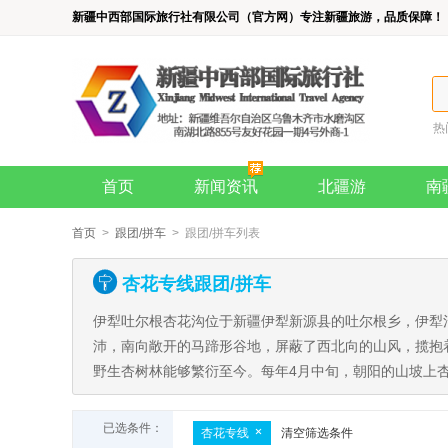
新疆中西部国际旅行社有限公司（官方网）专注新疆旅游，品质保障！
热
首页
新闻资讯
北疆游
南
首页
>
跟团/拼车
> 跟团/拼车列表
杏花专线跟团/拼车
伊犁吐尔根杏花沟位于新疆伊犁新源县的吐尔根乡，伊犁
沛，南向敞开的马蹄形谷地，屏蔽了西北向的山风，揽抱
野生杏树林能够繁衍至今。​
每年4月中旬，朝阳的山坡上
已选条件：
杏花专线
清空筛选条件